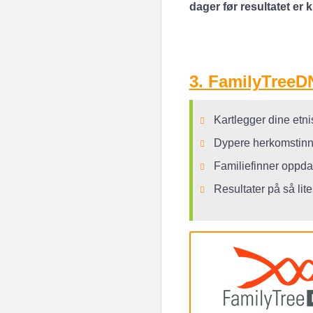
dager før resultatet er kl
3. FamilyTreeDN
Kartlegger dine etn
Dypere herkomstinns
Familiefinner oppda
Resultater på så lit