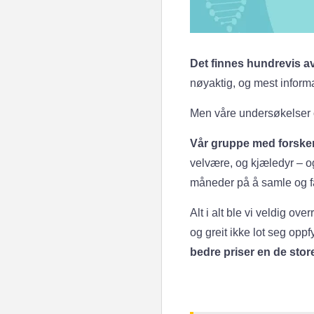
Det finnes hundrevis av
nøyaktig, og mest informa
Men våre undersøkelser o
Vår gruppe med forsker
velvære, og kjæledyr – og
måneder på å samle og fa
Alt i alt ble vi veldig 
og greit ikke lot seg op
bedre priser en de stor