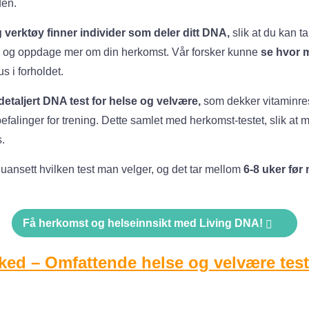
den.
verktøy finner individer som deler ditt DNA,
slik at du kan t
ier og oppdage mer om din herkomst. Vår forsker kunne
se hvor 
s i forholdet.
detaljert DNA test for helse og velvære,
som dekker vitaminres
efalinger for trening. Dette samlet med herkomst-testet, slik at
s.
uansett hvilken test man velger, og det tar mellom
6-8 uker før 
Få herkomst og helseinnsikt med Living DNA!
ked – Omfattende helse og velvære tes