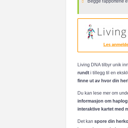
Begge rapportene er
Les anmelde
Living DNA tilbyr unik inn
rundt
i tillegg til en ek
finne ut av hvor din her
Du kan lese mer om unde
informasjon om haplog
interaktive kartet med 
Det kan
spore din herk