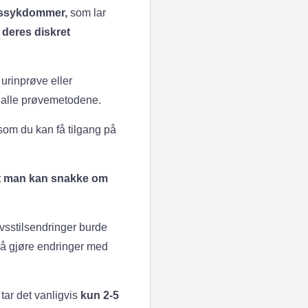
nnssykdommer,
som lar
r deres diskret
urinprøve eller
 alle prøvemetodene.
om du kan få tilgang på
at man kan snakke om
ivsstilsendringer burde
 å gjøre endringer med
ar det vanligvis
kun 2-5