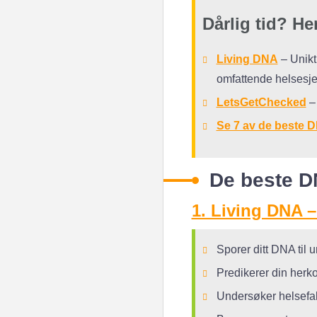
Dårlig tid? He
Living DNA
– Unikt 
omfattende helsesje
LetsGetChecked
– 
Se 7 av de beste D
De beste DN
1. Living DNA 
Sporer ditt DNA til 
Predikerer din herkom
Undersøker helsefak