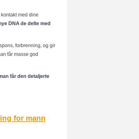
a kontakt med dine
mye DNA de delte med
pons, forbrenning, og gir
 man får masse god
man får den detaljerte
ting for mann