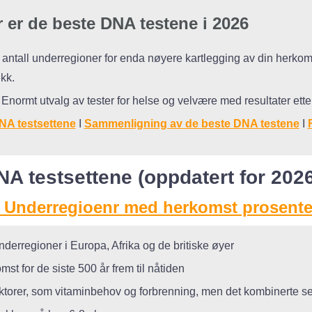
r er de beste DNA testene i 2026
antall underregioner for enda nøyere kartlegging av din herkomst, 
kk.
Enormt utvalg av tester for helse og velvære med resultater ette
NA testsettene
I
Sammenligning av de beste DNA testene
I
A testsettene (oppdatert for 2026
– Underregioenr med herkomst prosente
underregioner i Europa, Afrika og de britiske øyer
st for de siste 500 år frem til nåtiden
torer, som vitaminbehov og forbrenning, men det kombinerte se