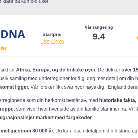
 klare på kun 6-8 uker
Vår rangering
Startpris
9.4
US$ 119.00
lse
sikt for
Afrika, Europa, og de britiske øyer.
De dekker
over 1
sklusiv samling med underregioner for å gi deg mer detalj om din
komst ligger.
Vår forsker fikk svar hvor nøyaktig i England dere
rregionene som din herkomst består av, med
historiske fakta,
ruppe,
som viser hvor hver side av din familie stammer fra. Vi lik
migrasjonslinjer markert med fargekoder.
omst gjennom 80 000 år.
Du kan lese i detalj om din historie og