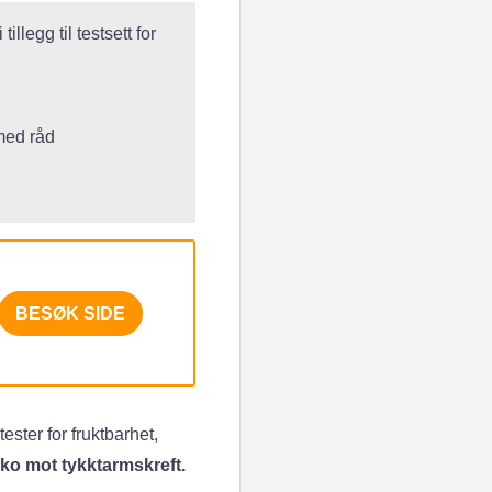
llegg til testsett for
med råd
BESØK SIDE
ester for fruktbarhet,
siko mot tykktarmskreft.