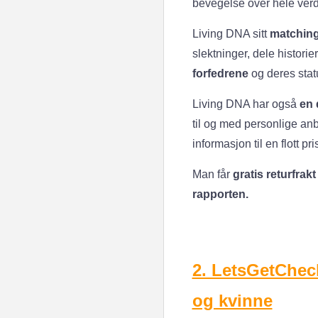
bevegelse over hele ver
Living DNA sitt
matching 
slektninger, dele histor
forfedrene
og deres statu
Living DNA har også
en 
til og med personlige anb
informasjon til en flott pri
Man får
gratis returfrakt
rapporten.
2. LetsGetChec
og kvinne