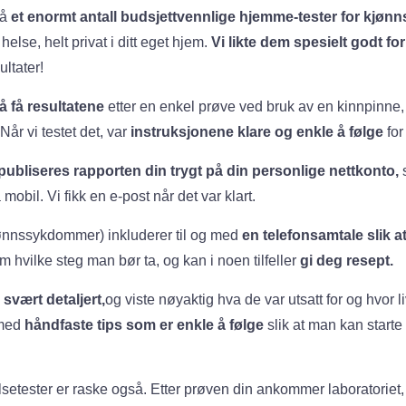
så
et enormt antall budsjettvennlige hjemme-tester for kjø
else, helt privat i ditt eget hjem.
Vi likte dem spesielt godt fo
ultater!
å få resultatene
etter en enkel prøve ved bruk av en kinnpinne, 
Når vi testet det, var
instruksjonene klare og enkle å følge
for
publiseres rapporten din trygt på din personlige nettkonto,
s
mobil. Vi fikk en e-post når det var klart.
jønnssykdommer) inkluderer til og med
en telefonsamtale slik 
m hvilke steg man bør ta, og kan i noen tilfeller
gi deg resept.
 svært detaljert,
og viste nøyaktig hva de var utsatt for og hvor l
 med
håndfaste tips som er enkle å følge
slik at man kan starte
tester er raske også. Etter prøven din ankommer laboratoriet, t