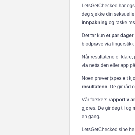
LetsGetChecked har og
deg sjekke din seksuelle h
innpakning
og raske res
Det tar kun
et par dager 
blodprøve via fingerstikk 
Når resultatene er klare,
via nettsiden eller app på 
Noen prøver (spesielt k
resultatene.
De gir råd o
Vår forskers
rapport v ar
gjøres. De gir deg til og
en gang.
LetsGetChecked sine helse