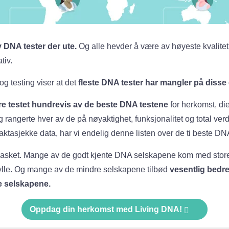
 DNA tester der ute.
Og alle hevder å være av høyeste kvalitet
tiv.
g testing viser at det
fleste DNA tester har mangler på diss
e testet hundrevis av de beste DNA testene
for herkomst, die
 rangerte hver av de på nøyaktighet, funksjonalitet og total verdi
ktasjekke data, har vi endelig denne listen over de ti beste DN
overrasket. Mange av de godt kjente DNA selskapene kom med sto
pfylle. Og mange av de mindre selskapene tilbød
vesentlig bedre
e selskapene.
Oppdag din herkomst med Living DNA!