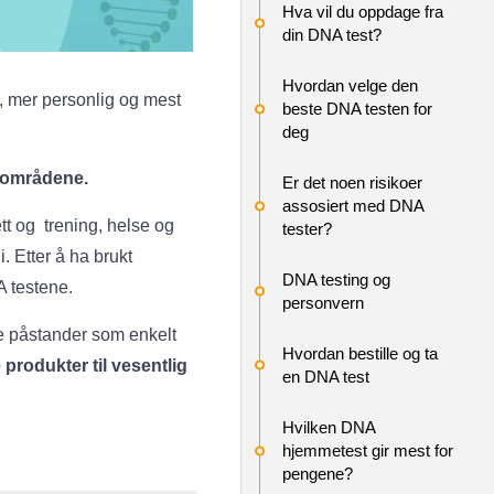
Hva vil du oppdage fra
din DNA test?
Hvordan velge den
, mer personlig og mest
beste DNA testen for
deg
e områdene.
Er det noen risikoer
assosiert med DNA
tt og trening, helse og
tester?
. Etter å ha brukt
DNA testing og
A testene.
personvern
re påstander som enkelt
Hvordan bestille og ta
 produkter til vesentlig
en DNA test
Hvilken DNA
hjemmetest gir mest for
pengene?